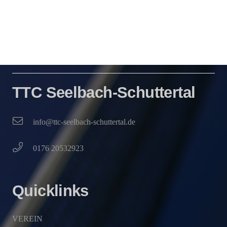
TTC Seelbach-Schuttertal
info@ttc-seelbach-schuttertal.de
0176 20532923
Quicklinks
VEREIN