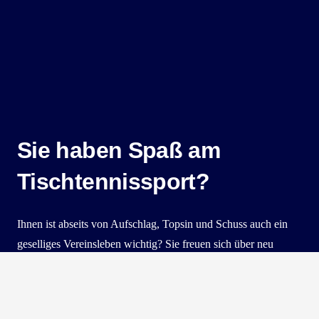
Sie haben Spaß am
Tischtennissport?
Ihnen ist abseits von Aufschlag, Topsin und Schuss auch ein
geselliges Vereinsleben wichtig? Sie freuen sich über neu
geknüpfte Freundschaften im Verein?
Dann sind Sie beim
TTC Seelbach-Schuttertal
genau richtig.
Schauen Sie doch einfach mal an einem unserer Trainingstage