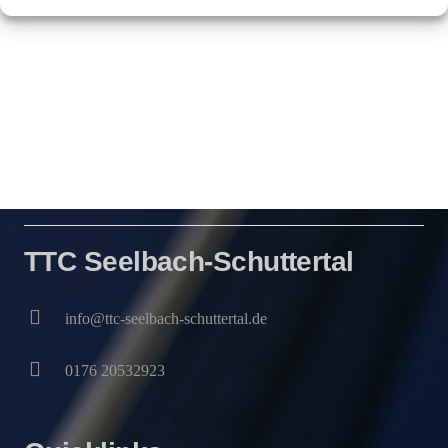
TTC Seelbach-Schuttertal
info@ttc-seelbach-schuttertal.de
0176 20532923